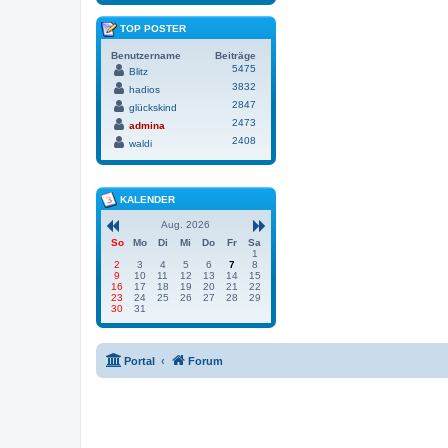
TOP POSTER
Benutzername
Beiträge
5475
Blitz
3832
hadios
2847
glückskind
2473
admina
2408
waldi
KALENDER
Aug. 2026
So
Mo
Di
Mi
Do
Fr
Sa
1
2
3
4
5
6
7
8
9
10
11
12
13
14
15
16
17
18
19
20
21
22
23
24
25
26
27
28
29
30
31
Portal
Forum