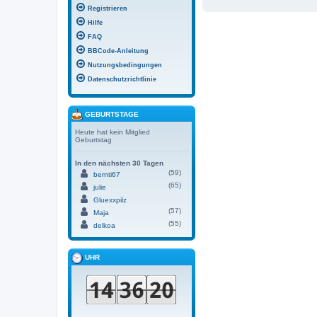
Registrieren
Hilfe
FAQ
BBCode-Anleitung
Nutzungsbedingungen
Datenschutzrichtlinie
GEBURTSTAGE
Heute hat kein Mitglied
Geburtstag
In den nächsten 30 Tagen
(59)
bernti67
(65)
julie
Gluexxpilz
(57)
Maja
(55)
delkoa
UHR