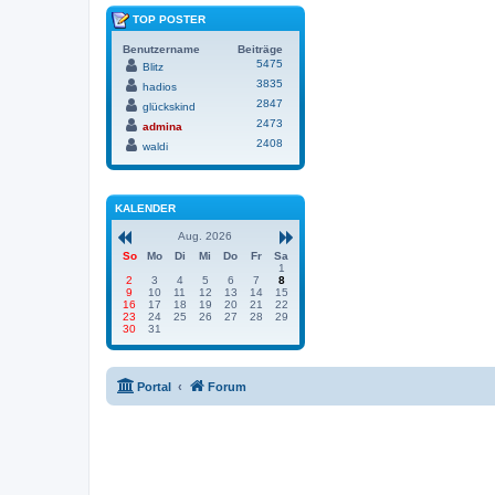
TOP POSTER
Benutzername
Beiträge
5475
Blitz
3835
hadios
2847
glückskind
2473
admina
2408
waldi
KALENDER
Aug. 2026
So
Mo
Di
Mi
Do
Fr
Sa
1
2
3
4
5
6
7
8
9
10
11
12
13
14
15
16
17
18
19
20
21
22
23
24
25
26
27
28
29
30
31
Portal
Forum