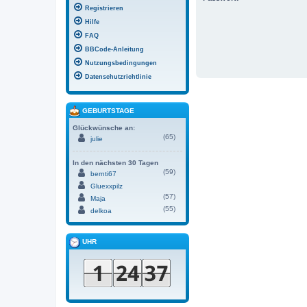
Registrieren
Hilfe
FAQ
BBCode-Anleitung
Nutzungsbedingungen
Datenschutzrichtlinie
GEBURTSTAGE
Glückwünsche an:
(65)
julie
In den nächsten 30 Tagen
(59)
bernti67
Gluexxpilz
(57)
Maja
(55)
delkoa
UHR