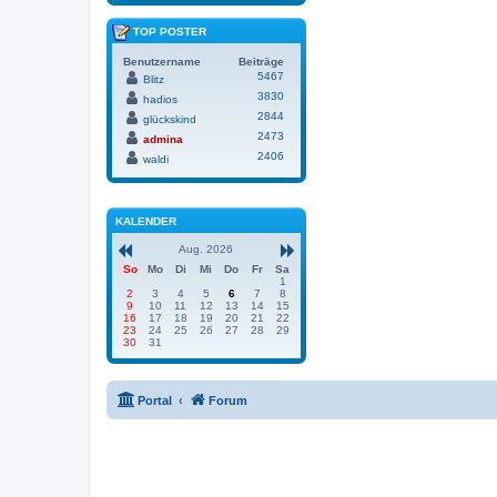
TOP POSTER
Benutzername
Beiträge
5467
Blitz
3830
hadios
2844
glückskind
2473
admina
2406
waldi
KALENDER
Aug. 2026
So
Mo
Di
Mi
Do
Fr
Sa
1
2
3
4
5
6
7
8
9
10
11
12
13
14
15
16
17
18
19
20
21
22
23
24
25
26
27
28
29
30
31
Portal
Forum