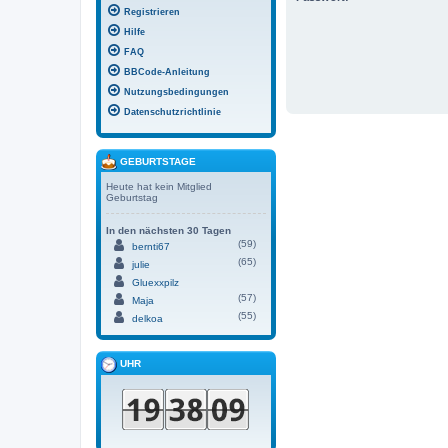
Registrieren
Hilfe
FAQ
BBCode-Anleitung
Nutzungsbedingungen
Datenschutzrichtlinie
GEBURTSTAGE
Heute hat kein Mitglied
Geburtstag
In den nächsten 30 Tagen
(59)
bernti67
(65)
julie
Gluexxpilz
(57)
Maja
(55)
delkoa
UHR