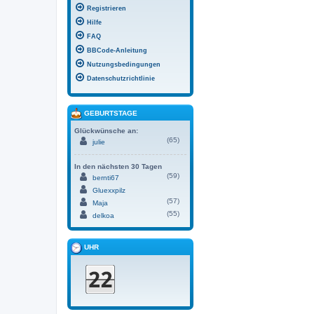
Registrieren
Hilfe
FAQ
BBCode-Anleitung
Nutzungsbedingungen
Datenschutzrichtlinie
GEBURTSTAGE
Glückwünsche an:
(65)
julie
In den nächsten 30 Tagen
(59)
bernti67
Gluexxpilz
(57)
Maja
(55)
delkoa
UHR