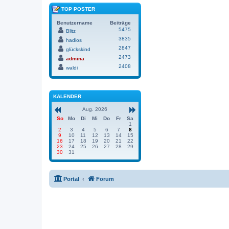
TOP POSTER
Benutzername
Beiträge
5475
Blitz
3835
hadios
2847
glückskind
2473
admina
2408
waldi
KALENDER
Aug. 2026
So
Mo
Di
Mi
Do
Fr
Sa
1
2
3
4
5
6
7
8
9
10
11
12
13
14
15
16
17
18
19
20
21
22
23
24
25
26
27
28
29
30
31
Portal
Forum