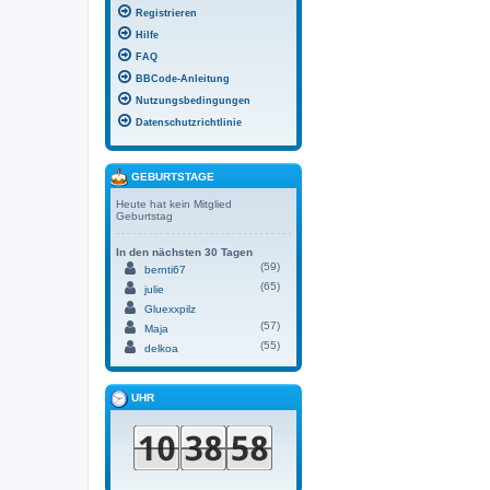
Registrieren
Hilfe
FAQ
BBCode-Anleitung
Nutzungsbedingungen
Datenschutzrichtlinie
GEBURTSTAGE
Heute hat kein Mitglied
Geburtstag
In den nächsten 30 Tagen
(59)
bernti67
(65)
julie
Gluexxpilz
(57)
Maja
(55)
delkoa
UHR