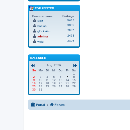
TOP POSTER
Benutzername
Beiträge
5467
Blitz
3832
hadios
2845
glückskind
2473
admina
2406
waldi
KALENDER
Aug. 2026
So
Mo
Di
Mi
Do
Fr
Sa
1
2
3
4
5
6
7
8
9
10
11
12
13
14
15
16
17
18
19
20
21
22
23
24
25
26
27
28
29
30
31
Portal
Forum