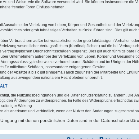
die Art und Weise, wie die Software verwendet wird. Sie können insbesondere die 
Inhalte fremder Foren Einfluss nehmen.
mit Ausnahme der Verletzung von Leben, Körper und Gesundheit und der Verletzung w
 vorsätzliches oder grob fahrlässiges Verhalten zurückzuführen sind. Dies gilt au
nüber Verbrauchern außer bei vorsätzlichem oder grob fahrlässigem Verhalten ode
erletzung wesentlicher Vertragspflichten (Kardinalpflichten) auf die bei Vertrags
e vertragstypischen Durchschnittsschäden begrenzt. Dies gilt auch für mittelbar
nüber Unternehmern außer bei der Verletzung von Leben, Körper und Gesundheit o
ei Vertragsschluss typischerweise vorhersehbaren Schäden und im Übrigen der Höh
auch für mittelbare Schäden, insbesondere entgangenen Gewinn.
ng der Absätze a bis c gilt sinngemäß auch zugunsten der Mitarbeiter und Erfüllun
Haftung aus zwingendem nationalem Recht bleiben unberührt.
ALT
rechtigt, die Nutzungsbedingungen und die Datenschutzerklärung zu ändern. Die Änd
htigt, den Änderungen zu widersprechen. Im Falle des Widerspruchs erlischt das 
t sofortiger Wirkung.
n als anerkannt und verbindlich, wenn der Nutzer den Änderungen zugestimmt ha
 Umgang mit deinen persönlichen Daten sind in der Datenschutzerkläru