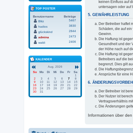
keinen Einfluss auf 
untersagen oder auf 
TOP POSTER
5. GEWÄHRLEISTUNG
Benutzername
Beiträge
5467
Blitz
Der Betreiber haftet 
3830
hadios
Schäden, die auf ein
2844
glückskind
Gewinn.
2473
admina
Die Haftung ist gege
2406
waldi
Gesundheit und der V
der Höhe nach auf di
Die Haftung ist gege
Betreibers auf die b
KALENDER
begrenzt. Dies gilt 
Aug. 2026
Die Haftungsbegrenzu
So
Mo
Di
Mi
Do
Fr
Sa
Ansprüche für eine 
1
2
3
4
5
6
7
8
9
10
11
12
13
14
15
6. ÄNDERUNGSVORBEH
16
17
18
19
20
21
22
23
24
25
26
27
28
29
Der Betreiber ist be
30
31
Der Nutzer ist berec
Vertragsverhältnis mi
Die Änderungen gelte
Informationen über den