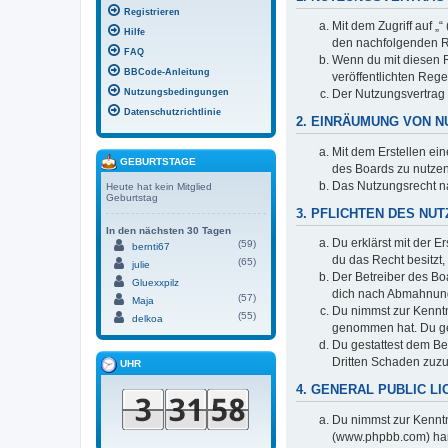
Registrieren
Mit dem Zugriff auf „
Hilfe
den nachfolgenden R
FAQ
Wenn du mit diesen Re
BBCode-Anleitung
veröffentlichten Reg
Nutzungsbedingungen
Der Nutzungsvertrag 
Datenschutzrichtlinie
2. EINRÄUMUNG VON 
Mit dem Erstellen ein
GEBURTSTAGE
des Boards zu nutzen
Das Nutzungsrecht na
Heute hat kein Mitglied
Geburtstag
3. PFLICHTEN DES NU
In den nächsten 30 Tagen
Du erklärst mit der E
(59)
bernti67
du das Recht besitzt
(65)
julie
Der Betreiber des Bo
Gluexxpilz
dich nach Abmahnung 
(57)
Maja
Du nimmst zur Kenntni
(55)
delkoa
genommen hat. Du ges
Du gestattest dem Be
Dritten Schaden zuz
UHR
4. GENERAL PUBLIC L
Du nimmst zur Kenntn
(www.phpbb.com) han