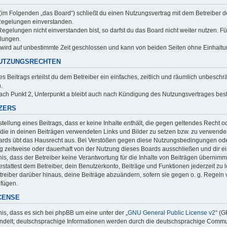
“ (im Folgenden „das Board“) schließt du einen Nutzungsvertrag mit dem Betreiber d
egelungen einverstanden.
gelungen nicht einverstanden bist, so darfst du das Board nicht weiter nutzen. Fü
elungen.
wird auf unbestimmte Zeit geschlossen und kann von beiden Seiten ohne Einhaltung
NUTZUNGSRECHTEN
es Beitrags erteilst du dem Betreiber ein einfaches, zeitlich und räumlich unbesc
.
ch Punkt 2, Unterpunkt a bleibt auch nach Kündigung des Nutzungsvertrages bes
TZERS
rstellung eines Beitrags, dass er keine Inhalte enthält, die gegen geltendes Recht 
, die in deinen Beiträgen verwendeten Links und Bilder zu setzen bzw. zu verwende
ards übt das Hausrecht aus. Bei Verstößen gegen diese Nutzungsbedingungen oder
zeitweise oder dauerhaft von der Nutzung dieses Boards ausschließen und dir ein
s, dass der Betreiber keine Verantwortung für die Inhalte von Beiträgen übernimmt, d
tattest dem Betreiber, dein Benutzerkonto, Beiträge und Funktionen jederzeit zu 
treiber darüber hinaus, deine Beiträge abzuändern, sofern sie gegen o. g. Regeln
ufügen.
ICENSE
is, dass es sich bei phpBB um eine unter der „
GNU General Public License v2
“ (G
delt; deutschsprachige Informationen werden durch die deutschsprachige Commun