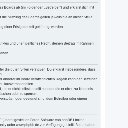
es Boards ab (im Folgenden „Betreiber“) und erklärst dich mit
r die Nutzung des Boards gelten jeweils die an dieser Stelle
 einer Frist jederzeit gekündigt werden.
hränktes und unentgeltliches Recht, deinen Beitrag im Rahmen
tehen.
oder die guten Sitten verstoßen. Du erklärst insbesondere, dass
n.
 anderer im Board veröffentlichten Regeln kann der Betreiber
 Hausverbot erteilen.
ie er nicht selbst erstellt hat oder die er nicht zur Kenntnis
löschen oder zu sperren.
 verstoßen oder geeignet sind, dem Betreiber oder einem
PL) bereitgestellten Foren-Software von phpBB Limited
ity unter www.phpbb.de zur Verfügung gestellt. Beide haben